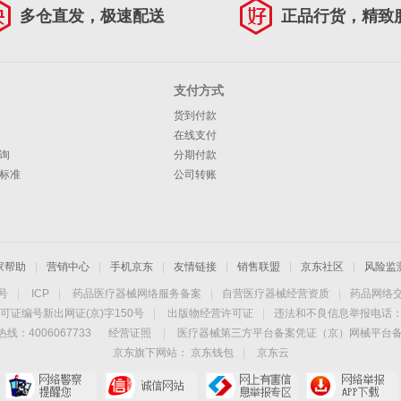
多仓直发，极速配送
正品行货，精致
支付方式
货到付款
在线支付
询
分期付款
标准
公司转账
家帮助
|
营销中心
|
手机京东
|
友情链接
|
销售联盟
|
京东社区
|
风险监
4号
|
ICP
|
药品医疗器械网络服务备案
|
自营医疗器械经营资质
|
药品网络
可证编号新出网证(京)字150号
|
出版物经营许可证
|
违法和不良信息举报电话：40
线：4006067733
经营证照
|
医疗器械第三方平台备案凭证（京）网械平台备字（
京东旗下网站：
京东钱包
|
京东云