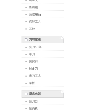
碗碟夹
鱼鳞刨
清洁用品
保鲜工具
其他
刀剪菜板
套刀/刀架
单刀
厨房剪
刨皮刀
磨刀工具
菜板
厨房电器
磨刀器
绞肉机