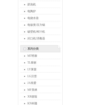
奶泡机
电陶炉
电烧水壶
电饭煲/压力锅
破壁机/榨汁机
封口机/消毒器
系列分类
MT明泰
TL泰丽
LY莱茵
LG汉堡
JA简爱
MF美林
XR德瑞
KN科隆