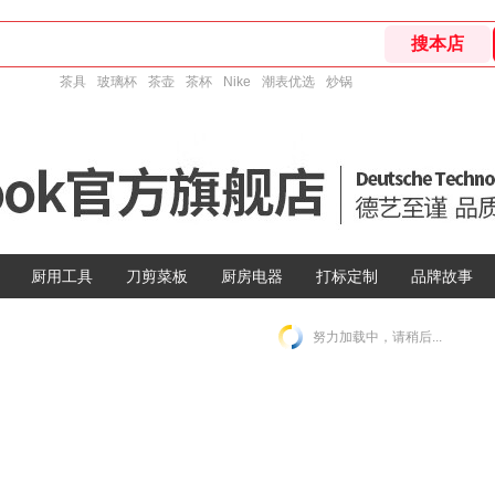
茶具
玻璃杯
茶壶
茶杯
Nike
潮表优选
炒锅
厨用工具
刀剪菜板
厨房电器
打标定制
品牌故事
努力加载中，请稍后...