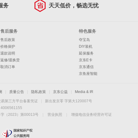
服务
天天低价，畅选无忧
售后服务
特色服务
售后政策
夺宝岛
价格保护
DIY装机
退款说明
延保服务
返修/退换货
京东E卡
取消订单
京东通信
京鱼座智能
测
|
质量公告
|
隐私政策
|
京东公益
|
Media & IR
交易第三方平台备案凭证
|
新出发京零 字第大120007号
06561155
2023）第00013号
|
营业执照
|
增值电信业务经营许可证