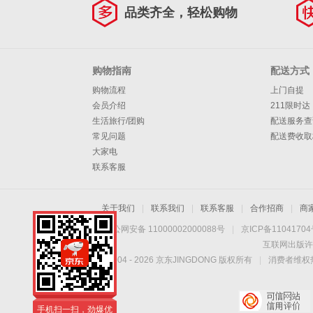
品类齐全，轻松购物
购物指南
配送方式
购物流程
上门自提
会员介绍
211限时达
生活旅行/团购
配送服务查
常见问题
配送费收取
大家电
联系客服
关于我们
|
联系我们
|
联系客服
|
合作招商
|
商
京公网安备 11000002000088号
|
京ICP备1104170
互联网出版许
Copyright © 2004 -
2026
京东JINGDONG 版权所有
|
消费者维权热
手机扫一扫，劲爆优
惠触手可得！
手机扫一扫，劲爆优