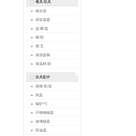
餐具/饮具
烧水壶
茶饮器皿
盆/碟/盘
碗/筷
更/叉
保温提锅
保温杯/壶
炊具配件
蒸格/垫/架
炖盅
锅铲/勺
不锈钢锅盖
玻璃锅盖
防溢盖