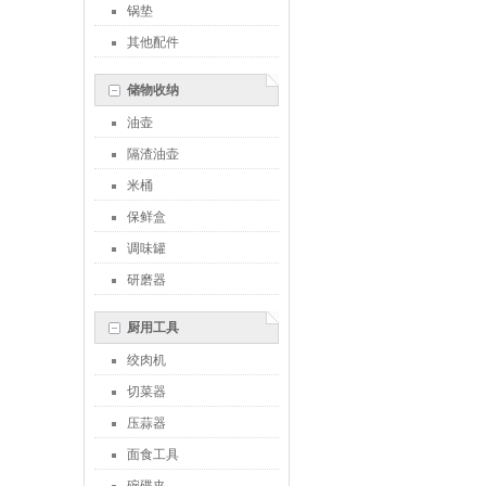
锅垫
其他配件
储物收纳
油壶
隔渣油壶
米桶
保鲜盒
调味罐
研磨器
厨用工具
绞肉机
切菜器
压蒜器
面食工具