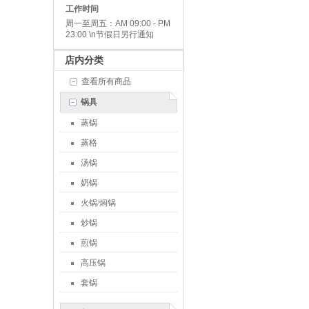
工作时间
周一至周五：AM 09:00 - PM
23:00 \n节假日另行通知
店内分类
查看所有商品
锅具
蒸锅
蒸格
汤锅
奶锅
火锅/焖锅
炒锅
煎锅
高压锅
套锅